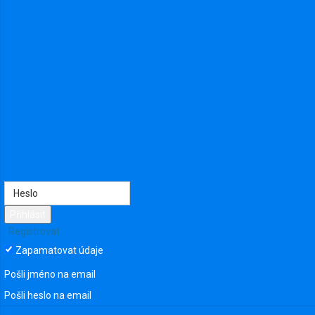
Přihlásit
Registrovat
Zapamatovat údaje
Setkávání a jiné aktvity lidí ze Slaného a nejbližšího okolí.
Pošli jméno na email
Připojit se ke skupině
Pošli heslo na email