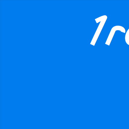
MAFIEvKRAVATACH
1Rodina
CR1.cz
Podpořte
danger
Prohibited input U+00000020