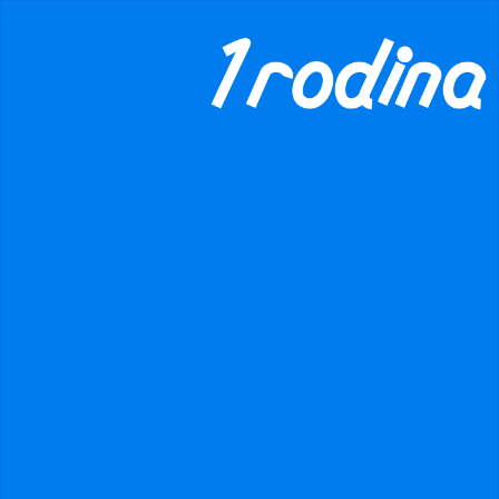
×
danger
Prohibited input U+00000020
×
info
Toto je soukromá skupina. Abyste zobrazili obsah, musíte
se stát jejím členem.