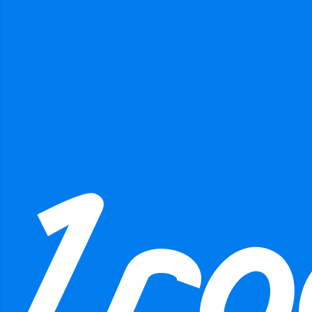
Přidat jako přítele
Odeslat zprávu