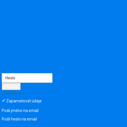
Přihlásit
Registrovat
Zapamatovat údaje
Pošli jméno na email
Poslední návštěva: Před 3 lety
Pošli heslo na email
From Roudnice nad Labem