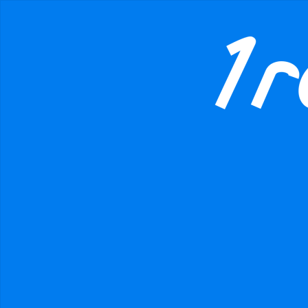
MAFIEvKRAVATACH
1Rodina
CR1.cz
Podpořte
danger
Prohibited input U+00000020