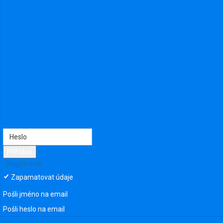
Přihlásit
Registrovat
Zapamatovat údaje
Pošli jméno na email
Poslední návštěva: před 11 měsíci
Pošli heslo na email
From VYSOK MÝTO