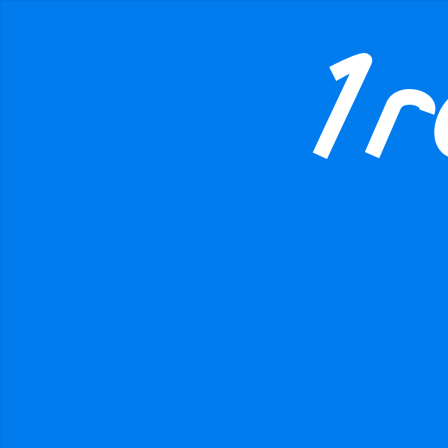
MAFIEvKRAVATACH
1Rodina
CR1.cz
Podpořte
danger
Prohibited input U+00000020