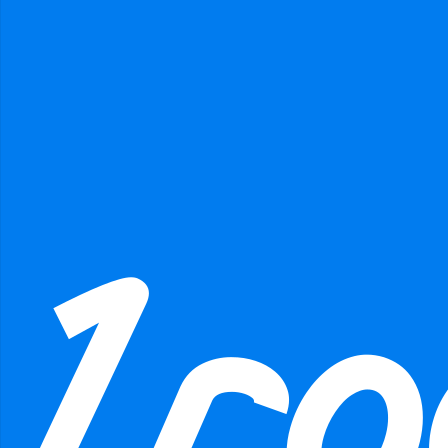
Přidat jako přítele
Odeslat zprávu