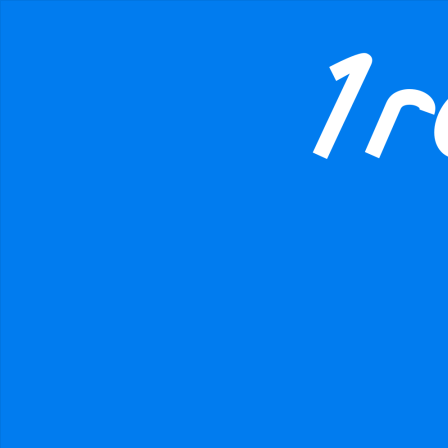
MAFIEvKRAVATACH
1Rodina
CR1.cz
Podpořte
danger
Prohibited input U+00000020
Viktor Rylko