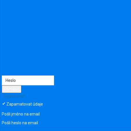
Poslední návštěva: Před 2 lety
From Praha
Přihlásit
Přidat jako přítele
Odeslat zprávu
Registrovat
Zapamatovat údaje
Pošli jméno na email
Pošli heslo na email