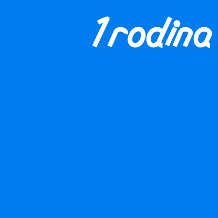
×
danger
Prohibited input U+00000020
Události
Hledat
Všechny události
Minulé události