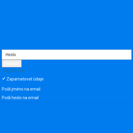
Přihlásit
Registrovat
Zapamatovat údaje
Pošli jméno na email
241 zobrazení
Pošli heslo na email
Nahráno uživatelem:
Samson
•
Kategorie
:
Bez zařazení
•
Přidáno
dne
13. červen 2025