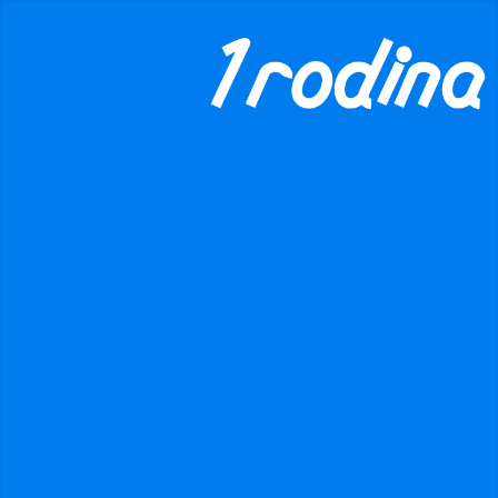
×
danger
Prohibited input U+00000020