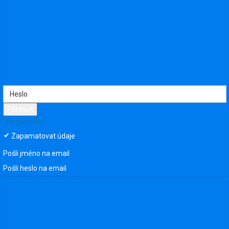
Přihlásit
Registrovat
Zapamatovat údaje
Pošli jméno na email
264 zobrazení
Pošli heslo na email
Nahráno uživatelem:
Samson
•
Kategorie
:
Bez zařazení
•
Přidáno
dne
15. červen 2025