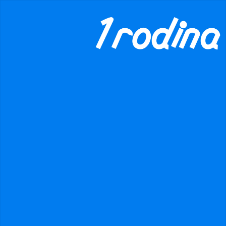
×
danger
Prohibited input U+00000020