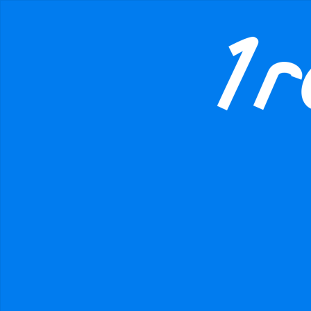
MAFIEvKRAVATACH
1Rodina
CR1.cz
Podpořte
danger
Prohibited input U+00000020