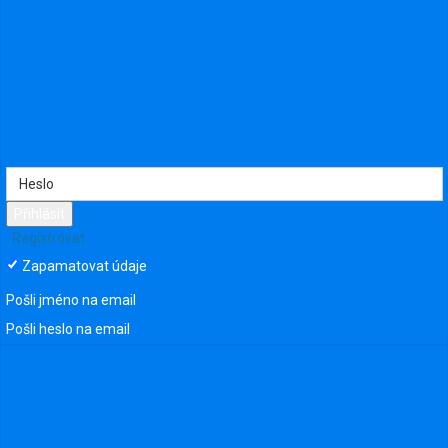
Přihlásit
Registrovat
Videa stránky
Zapamatovat údaje
Videa událostí
Videa skupiny
Pošli jméno na email
Všechna videa
Pošli heslo na email
Videa stránky
Videa událostí
Videa skupiny
Všechna videa