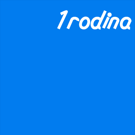
×
danger
Prohibited input U+00000020