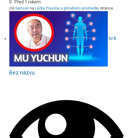
0
·
Před 1 rokem
Od
Samson
na
Léčba Pravdou a přírodními prostředky
stránce.
N/A
Bez názvu