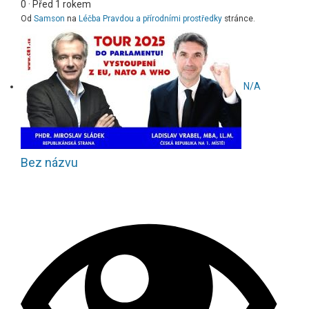
0
·
Před 1 rokem
Od
Samson
na
Léčba Pravdou a přírodními prostředky
stránce.
N/A
Bez názvu