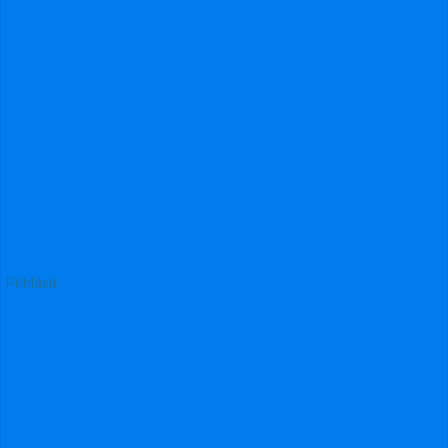
224
·
Přihlásit