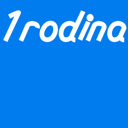
N/A
Bez názvu