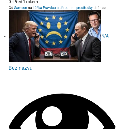
0
·
Před 1 rokem
Od
Samson
na
Léčba Pravdou a přírodními prostředky
stránce.
N/A
Bez názvu