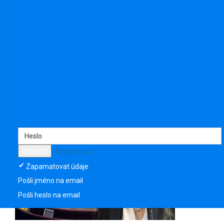
2
·
Před 1 rokem
Od
Samson
na
Léčba Pravdou a přírodními prostředky
stránce.
Přihlásit
Registrovat
Zapamatovat údaje
N/A
Pošli jméno na email
Pošli heslo na email