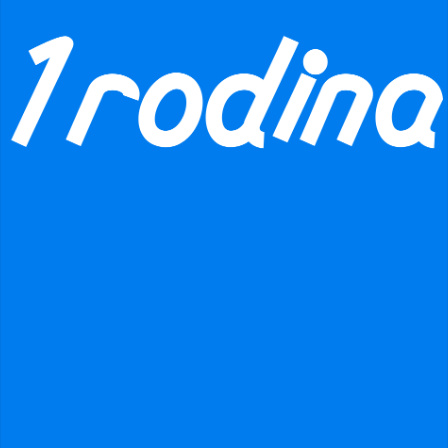
Přidat jako přítele
Odeslat zprávu