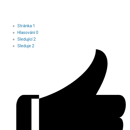
Stránka
1
Hlasování
0
Sledující
2
Sleduje
2