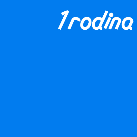
×
danger
Prohibited input U+00000020