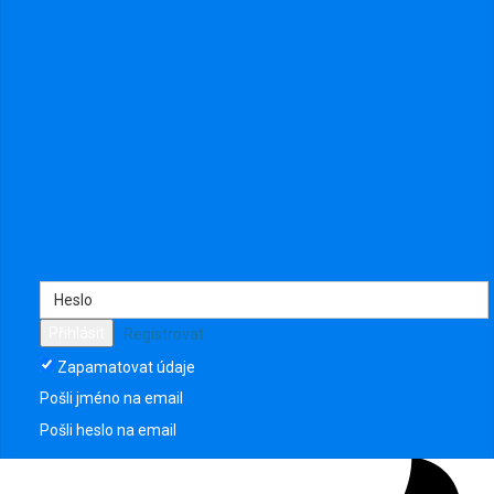
Přihlásit
Registrovat
Diskuze
0
Zapamatovat údaje
Fotografie
6
Videa
0
Pošli jméno na email
Události
0
Pošli heslo na email
Členové
16