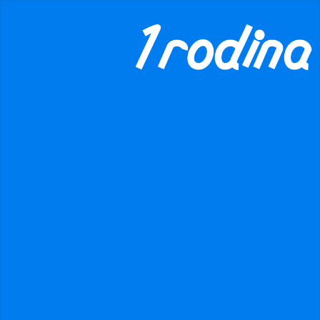
×
danger
Prohibited input U+00000020
Praha