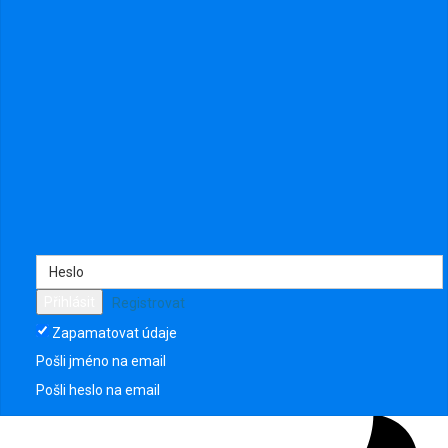
Přihlásit
Registrovat
Diskuze
0
Zapamatovat údaje
Fotografie
0
Videa
0
Pošli jméno na email
Události
0
Pošli heslo na email
Členové
7