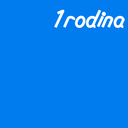
×
danger
Prohibited input U+00000020
Olomouc