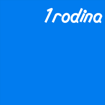
×
danger
Prohibited input U+00000020