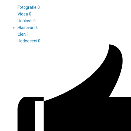
Fotografie
0
Videa
0
Události
0
Hlasování
0
Člen
1
Hodnocení
0