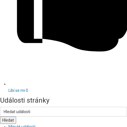
Líbí se mi
0
Události stránky
Hledat
Minulé události